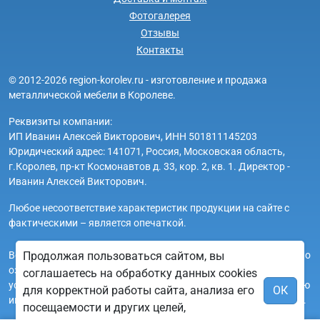
Фотогалерея
Отзывы
Контакты
© 2012-2026 region-korolev.ru - изготовление и продажа
металлической мебели в Королеве.
Реквизиты компании:
ИП Иванин Алексей Викторович, ИНН 501811145203
Юридический адрес: 141071, Россия, Московская область,
г.Королев, пр-кт Космонавтов д. 33, кор. 2, кв. 1. Директор -
Иванин Алексей Викторович.
Любое несоответствие характеристик продукции на сайте с
фактическими – является опечаткой.
Вся информация на сайте region-korolev.ru носит исключительно
Продолжая пользоваться сайтом, вы
ознакомительный и справочный характер и ни при каких
соглашаетесь на обработку данных cookies
условиях не является публичной офертой. Всю дополнительную
для корректной работы сайта, анализа его
ОК
информацию можно узнать по телефонам указанным на сайте.
посещаемости и других целей,