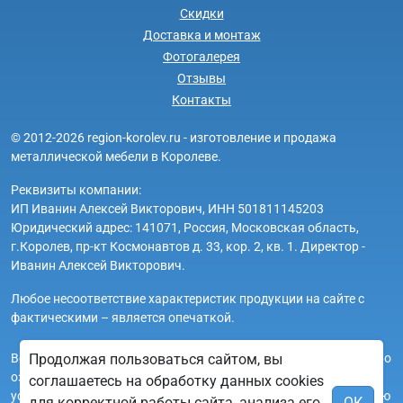
Скидки
Доставка и монтаж
Фотогалерея
Отзывы
Контакты
© 2012-2026 region-korolev.ru - изготовление и продажа
металлической мебели в Королеве.
Реквизиты компании:
ИП Иванин Алексей Викторович, ИНН 501811145203
Юридический адрес: 141071, Россия, Московская область,
г.Королев, пр-кт Космонавтов д. 33, кор. 2, кв. 1. Директор -
Иванин Алексей Викторович.
Любое несоответствие характеристик продукции на сайте с
фактическими – является опечаткой.
Вся информация на сайте region-korolev.ru носит исключительно
Продолжая пользоваться сайтом, вы
ознакомительный и справочный характер и ни при каких
соглашаетесь на обработку данных cookies
условиях не является публичной офертой. Всю дополнительную
для корректной работы сайта, анализа его
ОК