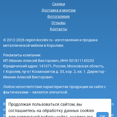
Скидки
Доставка и монтаж
Фотогалерея
Отзывы
Контакты
© 2012-2026 region-korolev.ru - изготовление и продажа
металлической мебели в Королеве.
Реквизиты компании:
ИП Иванин Алексей Викторович, ИНН 501811145203
Юридический адрес: 141071, Россия, Московская область,
г.Королев, пр-кт Космонавтов д. 33, кор. 2, кв. 1. Директор -
Иванин Алексей Викторович.
Любое несоответствие характеристик продукции на сайте с
фактическими – является опечаткой.
Вся информация на сайте region-korolev.ru носит исключительно
Продолжая пользоваться сайтом, вы
ознакомительный и справочный характер и ни при каких
соглашаетесь на обработку данных cookies
условиях не является публичной офертой. Всю дополнительную
для корректной работы сайта, анализа его
ОК