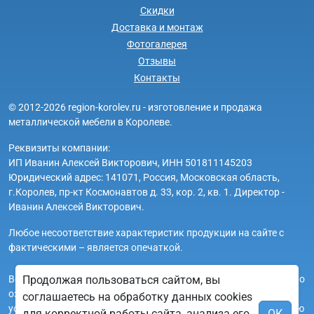
Скидки
Доставка и монтаж
Фотогалерея
Отзывы
Контакты
© 2012-2026 region-korolev.ru - изготовление и продажа
металлической мебели в Королеве.
Реквизиты компании:
ИП Иванин Алексей Викторович, ИНН 501811145203
Юридический адрес: 141071, Россия, Московская область,
г.Королев, пр-кт Космонавтов д. 33, кор. 2, кв. 1. Директор -
Иванин Алексей Викторович.
Любое несоответствие характеристик продукции на сайте с
фактическими – является опечаткой.
Вся информация на сайте region-korolev.ru носит исключительно
Продолжая пользоваться сайтом, вы
ознакомительный и справочный характер и ни при каких
соглашаетесь на обработку данных cookies
условиях не является публичной офертой. Всю дополнительную
для корректной работы сайта, анализа его
ОК