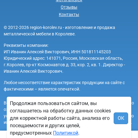
Отзывы
Контакты
© 2012-2026 region-korolev.ru - изготовление и продажа
металлической мебели в Королеве.
Реквизиты компании:
ИП Иванин Алексей Викторович, ИНН 501811145203
Юридический адрес: 141071, Россия, Московская область,
г.Королев, пр-кт Космонавтов д. 33, кор. 2, кв. 1. Директор -
Иванин Алексей Викторович.
Любое несоответствие характеристик продукции на сайте с
фактическими – является опечаткой.
Вся информация на сайте region-korolev.ru носит исключительно
Продолжая пользоваться сайтом, вы
ознакомительный и справочный характер и ни при каких
соглашаетесь на обработку данных cookies
условиях не является публичной офертой. Всю дополнительную
для корректной работы сайта, анализа его
ОК
информацию можно узнать по телефонам указанным на сайте.
посещаемости и других целей,
предусмотренных
Политикой
.