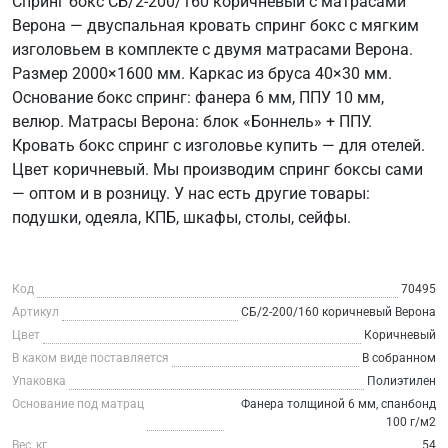
Спринг бокс СБ/2-200/160 коричневый с матрасами
Верона — двуспальная кровать спринг бокс с мягким
изголовьем в комплекте с двумя матрасами Верона.
Размер 2000×1600 мм. Каркас из бруса 40×30 мм.
Основание бокс спринг: фанера 6 мм, ППУ 10 мм,
велюр. Матрасы Верона: блок «Боннель» + ППУ.
Кровать бокс спринг с изголовье купить — для отелей.
Цвет коричневый. Мы производим спринг боксы сами
— оптом и в розницу. У нас есть другие товары:
подушки, одеяла, КПБ, шкафы, столы, сейфы.
Код
70495
Артикул
СБ/2-200/160 коричневый Верона
Цвет
Коричневый
В каком виде поставляется
В собранном
Упаковка
Полиэтилен
Основание под матрац
Фанера толщиной 6 мм, спанбонд
100 г/м2
Вес, кг
54